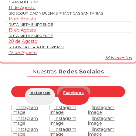
GRAVABLE 2025
11 de Agosto
BIOSEGURIDAD Y BUENAS PRÁCTICAS SANITARIAS
13 de Agosto
RUTA META EMPRENDE
13 de Agosto
RUTA META EMPRENDE
20 de Agosto
SEGUNDA FERIA DE TURISMO
22 de Agosto
Más eventos
SEGUNDA FERIA DE TURISMO
23 de Agosto
FORO ECONOMICO EN MICROFINANZAS
Nuestras
Redes Sociales
25 de Agosto
DIPLOMADO MARKETING DIGITAL E INTELIGIA ARTIFICIAL
28 de Agosto
VII VERSIÓN "GRAN BAMBARRIAO"
Instagram
Facebook
29 de Agosto
DIPLOMADO MARKETING DIGITAL E INTELIGIA ARTIFICIAL
29 de Agosto
MÁXIMO GALARDON - COLOMBIA
29 de Agosto
VII VERSIÓN "GRAN BAMBARRIAO"
30 de Agosto