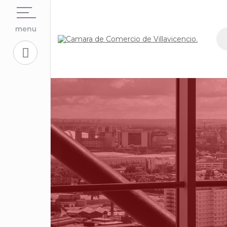
Open su
La Cámara
Open su
Servicios En Línea.
Open sub
Centro de Conciliación y Arbitraje
Open su
Registros Públicos.
Open su
Competitividad y Proyectos
Trabaje con Nosotros
Open su
Aplicativos Corporativos.