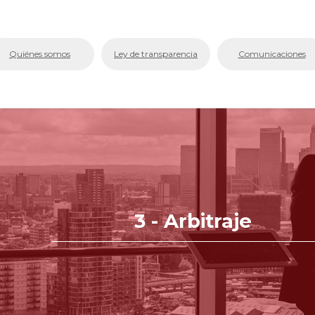
bmenu (La Cámara)
Quiénes somos
Ley de transparencia
Comunicaciones
bmenu (Servicios En Línea.)
menu (Centro de Conciliación y Arbitraje)
bmenu (Registros Públicos.)
bmenu (Competitividad y Proyectos)
bmenu (Aplicativos Corporativos.)
3 - Arbitraje