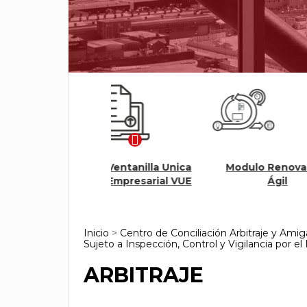
Ventanilla Unica
Modulo Renovación
Ev
Empresarial VUE
Ágil
capa
Inicio
>
Centro de Conciliación Arbitraje y Ami
Sujeto a Inspección, Control y Vigilancia por el
ARBITRAJE