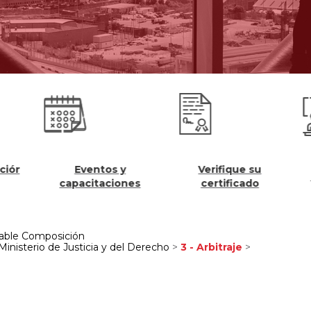
entos y
Verifique su
Registros Públi
citaciones
certificado
gable Composición
 Ministerio de Justicia y del Derecho
>
3 - Arbitraje
>