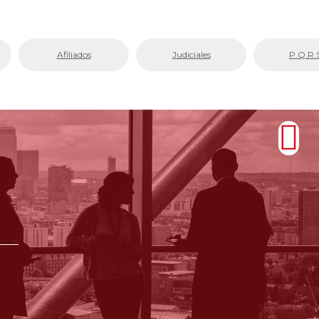
Afiliados
Judiciales
P.Q.R.