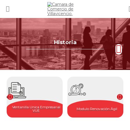
Historia
Ventanilla Unica Empresarial
Modulo Renovación Ágil
VUE