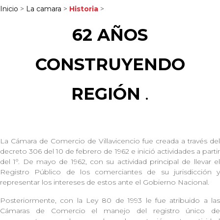
Inicio
>
La camara
>
Historia
>
62 AÑOS
CONSTRUYENDO
REGIÓN
.
La Cámara de Comercio de Villavicencio fue creada a través del
decreto 306 del 10 de febrero de 1962 e inició actividades a partir
del 1º. De mayo de 1962, con su actividad principal de llevar el
Registro Público de los comerciantes de su jurisdicción y
representar los intereses de estos ante el Gobierno Nacional.
Posteriormente, con la Ley 80 de 1993 le fue atribuido a las
Cámaras de Comercio el manejo del registro único de