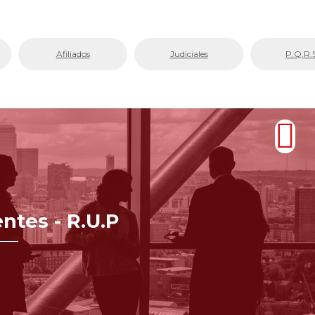
Afiliados
Judiciales
P.Q.R.
ntes - R.U.P