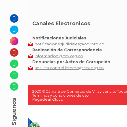
Canales Electronicos
Notificaciones Judiciales
notificacionesjudiciales@ccv.org.co
Radicación de Correspondencia
informacion@ccv.org.co
Denuncias por Actos de Corrupción
analista.control.interno@ccv.org.co
2020 ©Cámara de Comercio de Villavicencio. Todos
Términos y condiciones de uso
PageGear Cloud