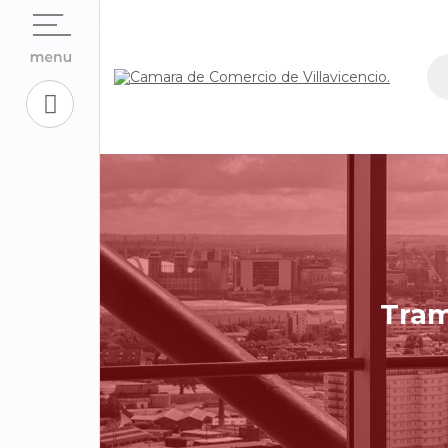
Open su
La Cámara
Open su
Servicios En Línea.
Open sub
Centro de Conciliación y Arbitraje
Open su
Registros Públicos.
Open su
Competitividad y Proyectos
Trabaje con Nosotros
Open su
Aplicativos Corporativos.
Tram