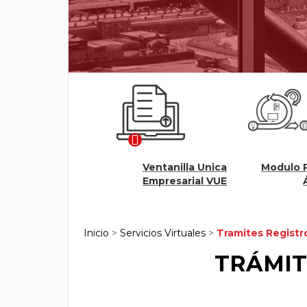
Ventanilla Unica
Modulo Renovación
les
Empresarial VUE
Ágil
Inicio
>
Servicios Virtuales
>
Tramites Registr
TRÁMIT