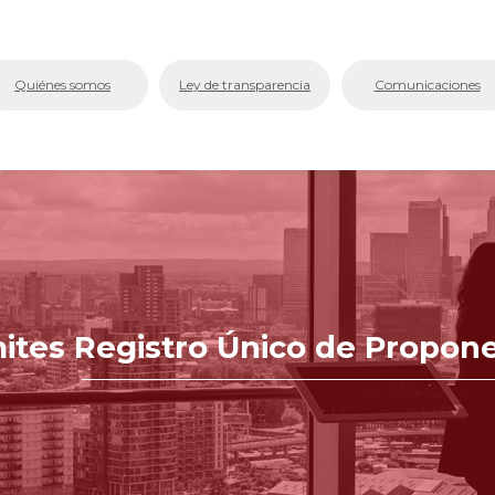
bmenu (La Cámara)
Quiénes somos
Ley de transparencia
Comunicaciones
bmenu (Servicios En Línea.)
menu (Centro de Conciliación y Arbitraje)
bmenu (Registros Públicos.)
bmenu (Competitividad y Proyectos)
bmenu (Aplicativos Corporativos.)
ites Registro Único de Propone