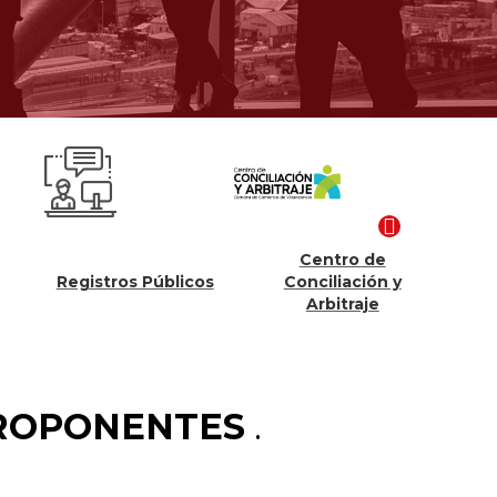
Centro de
Competitividad y
Públicos
Conciliación y
Proyectos
Arbitraje
PROPONENTES
.