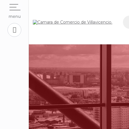
Open su
La Cámara
Open su
Servicios En Línea.
Open sub
Centro de Conciliación y Arbitraje
Open su
Registros Públicos.
Open su
Competitividad y Proyectos
Trabaje con Nosotros
Open su
Aplicativos Corporativos.