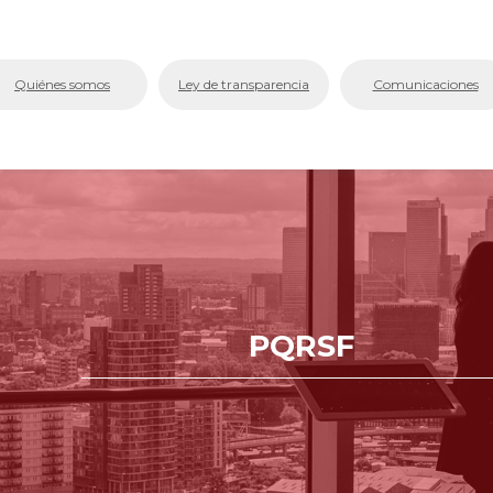
bmenu (La Cámara)
Quiénes somos
Ley de transparencia
Comunicaciones
bmenu (Servicios En Línea.)
menu (Centro de Conciliación y Arbitraje)
bmenu (Registros Públicos.)
bmenu (Competitividad y Proyectos)
bmenu (Aplicativos Corporativos.)
PQRSF