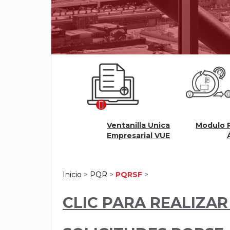
Ventanilla Unica
Modulo Renovación
rtuales
Empresarial VUE
Ágil
Inicio
>
PQR
>
PQRSF
>
CLIC PARA REALIZAR