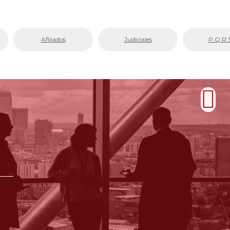
Afiliados
Judiciales
P.Q.R.