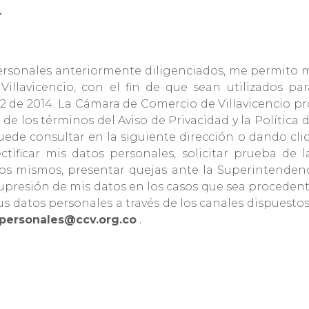
.
 personales anteriormente diligenciados, me permito 
llavicencio, con el fin de que sean utilizados para
42 de 2014. La Cámara de Comercio de Villavicencio pr
ro de los términos del Aviso de Privacidad y la Políti
puede consultar en la siguiente dirección o dando cl
ectificar mis datos personales, solicitar prueba de 
s mismos, presentar quejas ante la Superintendencia
la supresión de mis datos en los casos que sea procede
us datos personales a través de los canales dispuesto
personales@ccv.org.co
.