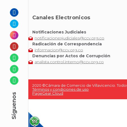
Canales Electronicos
Notificaciones Judiciales
notificacionesjudiciales@ccv.org.co
Radicación de Correspondencia
informacion@ccv.org.co
Denuncias por Actos de Corrupción
analista.control.interno@ccv.org.co
2020 ©Cámara de Comercio de Villavicencio. Todos
Términos y condiciones de uso
PageGear Cloud