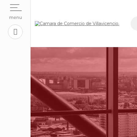
Open su
La Cámara
Open su
Servicios En Línea.
Open sub
Centro de Conciliación y Arbitraje
Open su
Registros Públicos.
Open su
Competitividad y Proyectos
Trabaje con Nosotros
Open su
Aplicativos Corporativos.