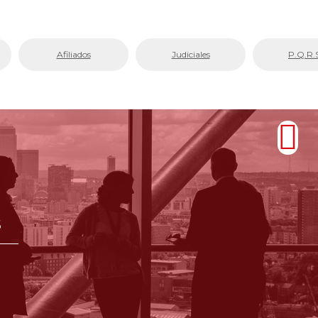
Afiliados
Judiciales
P.Q.R.
s