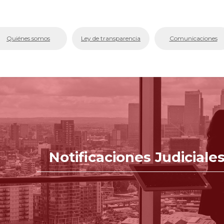
bmenu (La Cámara)
Quiénes somos
Ley de transparencia
Comunicaciones
bmenu (Servicios En Línea.)
menu (Centro de Conciliación y Arbitraje)
bmenu (Registros Públicos.)
bmenu (Competitividad y Proyectos)
bmenu (Aplicativos Corporativos.)
Notificaciones Judiciale