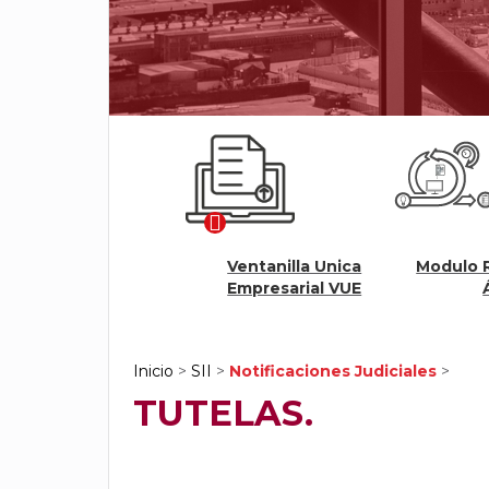
Ventanilla Unica
Modulo Renovación
irtuales
Empresarial VUE
Ágil
Inicio
>
SII
>
Notificaciones Judiciales
>
TUTELAS.