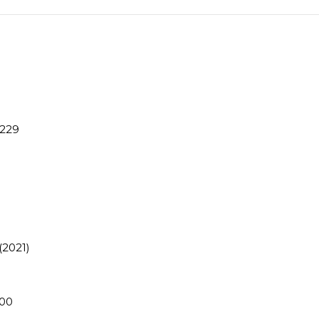
00229
o (2021)
3900