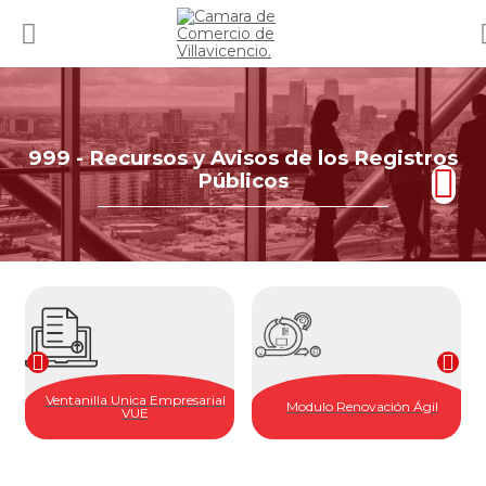
999 - Recursos y Avisos de los Registros
Públicos
Ventanilla Unica Empresarial
Modulo Renovación Ágil
VUE