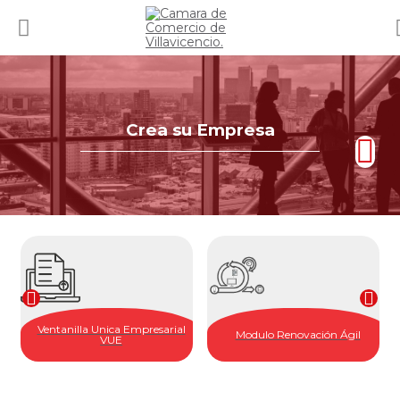
Crea su Empresa
Ventanilla Unica Empresarial
Modulo Renovación Ágil
VUE