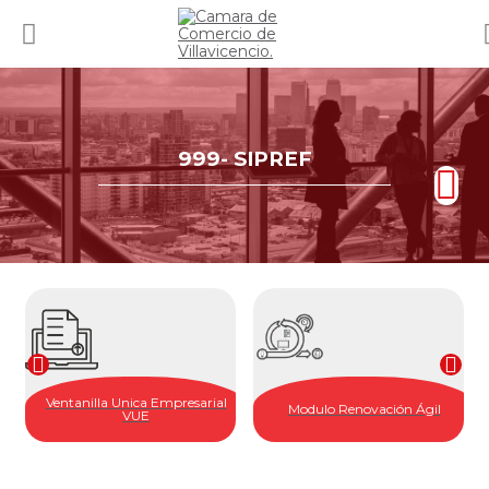
999- SIPREF
Ventanilla Unica Empresarial
Modulo Renovación Ágil
VUE