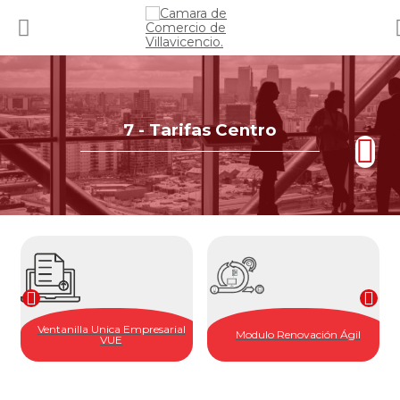
7 - Tarifas Centro
Ventanilla Unica Empresarial
Modulo Renovación Ágil
VUE